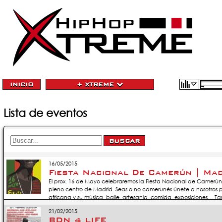
INICIO
+ XTREME
Lista de eventos
16/05/2015
Fiesta Nacional De Camerún | Mad
El prox. 16 de Mayo celebraremos la Fiesta Nacional de Camerún
pleno centro de Madrid. Seas o no camerunés únete a nosotros pa
africana y su música, baile, artesanía, comida, exposiciones… Ta
21/02/2015
BDN 4 LIFE