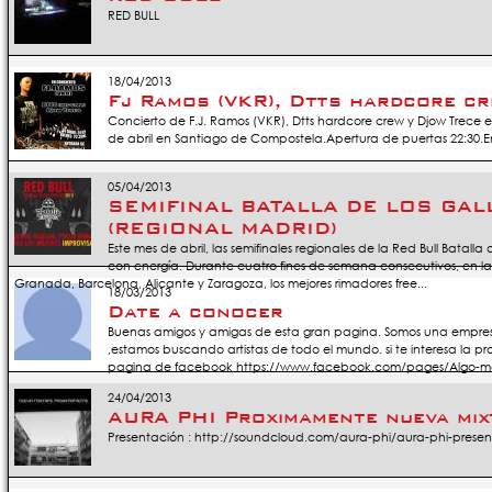
RED BULL
18/04/2013
Fj Ramos (VKR), Dtts hardcore cr
Concierto de F.J. Ramos (VKR), Dtts hardcore crew y Djow Trece en
de abril en Santiago de Compostela.Apertura de puertas 22:30.E
05/04/2013
SEMIFINAL BATALLA DE LOS GAL
(REGIONAL MADRID)
Este mes de abril, las semifinales regionales de la Red Bull Batalla
con energía. Durante cuatro fines de semana consecutivos, en l
Granada, Barcelona, Alicante y Zaragoza, los mejores rimadores free...
18/03/2013
Date a conocer
Buenas amigos y amigas de esta gran pagina. Somos una empre
,estamos buscando artistas de todo el mundo. si te interesa la p
pagina de facebook https://www.facebook.com/pages/Algo-ma
24/04/2013
AURA PHI Proximamente nueva mix
Presentación : http://soundcloud.com/aura-phi/aura-phi-prese