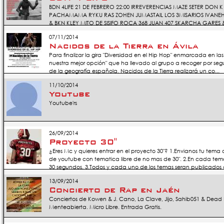
BDN 4LIFE 21 DE FEBRERO 22:00 IRREVERENCIAS MAZE SETER DO
PACHAMAMA RYKU RAS ZOHEN JUMASTAIL LOS 3MISARIOS IVANE
& BKN KLEY MITO DE SISIFO ROCA 368 JUAN 407 SKARCHA GARES &
07/11/2014
Nacidos de la Tierra en Ávila
Para finalizar la gira "Diversidad en el Hip Hop" enmarcada en la
nuestra mejor opción" que ha llevado al grupo a recoger por se
de la geografía española, Nacidos de la Tierra realizará un co...
11/10/2014
Youtube
Youtube'rs
26/09/2014
Proyecto 30''
¿Eres Mc y quieres entrar en el proyecto 30"? 1.Envianos tu tem
de youtube con tematica libre de no mas de 30". 2.En cada tem
30 segundos. 3.Todos y cada uno de los temas seran publicados a
13/09/2014
Concierto de Rap en Jaén
Conciertos de Kowen & J. Cano, La Clave, Jijo, Sahib051 & Dead 
Menteabierta. Micro Libre. Entrada Gratis.