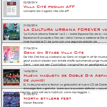
02/08/2014
Villa Cité podium AFF
concierto dia 2 agosto Villa cite AFF
21/06/2014
LA CULTURA URBANA FOREVER vo
"La Cultura Urbana Forever" vol.2 | Madrid Especial Dia de la Músi
Esperanza 8 Lavapiés o Tirso de Molina Vamos a celebrar el Dia d
nivel mundial el 21 de Junio con una segunda edición de ...
27/06/2014
Genk on Stage Villa Cite
De Villa Cité line-up is bekend op Genk on stage! In dit fijn mu
groot podium bieden aan enkele straffe opkomende jonge muzika
Genk. Maar ook een Cocktailbar, hangmatten en gezelligheid zal 
14/06/2014
Nueva maqueta de Doble G-A Asfal
de junio!
EL 14 de junio esta la fecha! ya grabadito! el nuevo CD de Doble 
descarga libre y gratuita, ´para que lo puedan disfrutar, y escuch
traemos una mezclas, para salir de lo habitual, como rap/reggae, r...
31/05/2014
North stylers fest
Nazion Records