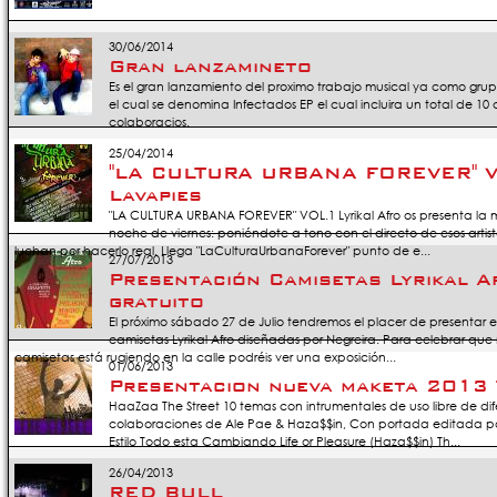
30/06/2014
Gran lanzamineto
Es el gran lanzamiento del proximo trabajo musical ya como gru
el cual se denomina Infectados EP el cual incluira un total de 10 
colaboracios.
25/04/2014
"LA CULTURA URBANA FOREVER" VO
Lavapies
"LA CULTURA URBANA FOREVER" VOL.1 Lyrikal Afro os presenta l
noche de viernes: poniéndote a tono con el directo de esos artis
luchan por hacerlo real. Llega "LaCulturaUrbanaForever" punto de e...
27/07/2013
Presentación Camisetas Lyrikal A
gratuito
El próximo sábado 27 de Julio tendremos el placer de presentar 
camisetas Lyrikal Afro diseñadas por Negreira. Para celebrar que
camisetas está rugiendo en la calle podréis ver una exposición...
01/06/2013
Presentacion nueva maketa 2013 
HaaZaa The Street 10 temas con intrumentales de uso libre de di
colaboraciones de Ale Pae & Haza$$in, Con portada editada por Vik
Estilo Todo esta Cambiando Life or Pleasure (Haza$$in) Th...
26/04/2013
RED BULL