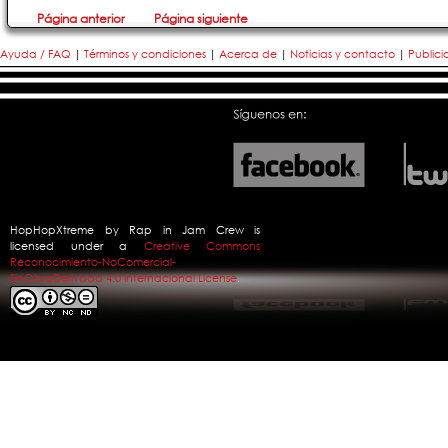
Página anterior
Página siguiente
Ayuda / FAQ
|
Términos y condiciones
|
Acerca de
|
Noticias y contacto
|
Public
HopHopXtreme
by
Rap in Jam Crew
is
licensed under a
Creative Commons
Reconocimiento-NoComercial-
SinObraDerivada 4.0 Internacional License
.