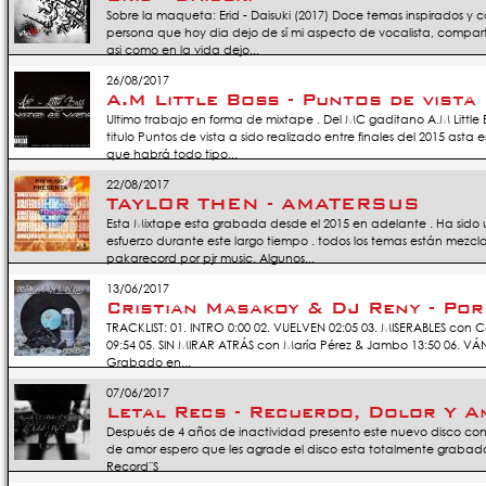
Sobre la maqueta: Erid - Daisuki (2017) Doce temas inspirados y 
persona que hoy dia dejo de sí mi aspecto de vocalista, compar
asi como en la vida dejo...
26/08/2017
A.M Little Boss - Puntos de vista
Ultimo trabajo en forma de mixtape . Del MC gaditano A.M Little B
titulo Puntos de vista a sido realizado entre finales del 2015 asta 
que habrá todo tipo...
22/08/2017
TAYLOR THEN - AMATERSUS
Esta Mixtape esta grabada desde el 2015 en adelante . Ha sido u
esfuerzo durante este largo tiempo . todos los temas están mezcl
pakarecord por pjr music. Algunos...
13/06/2017
Cristian Masakoy & DJ Reny - Por
TRACKLIST: 01. INTRO 0:00 02. VUELVEN 02:05 03. MISERABLES con C
09:54 05. SIN MIRAR ATRÁS con María Pérez & Jambo 13:50 06. VÁ
Grabado en...
07/06/2017
Letal Recs - Recuerdo, Dolor Y 
Después de 4 años de inactividad presento este nuevo disco con
de amor espero que les agrade el disco esta totalmente grabad
Record¨S