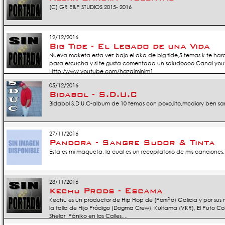
(C) GR E&P STUDIOS 2015- 2016
12/12/2016
Big Tide - El Legado de una Vida
Nueva maketa esta vez bajo el aka de big tide,5 temas k te har
pasa escucha y si te gusta comentaaa un saludoooo Canal yo
Http:/www.youtube.com/hazaiminim1
05/12/2016
Bidabol - S.D.U.C
Bidabol S.D.U.C-album de 10 temas con poxo,lito,mcdiory ben s
27/11/2016
Pandora - Sangre Sudor & Tinta
Esta es mi maqueta, la cual es un recopilatorio de mis canciones.
23/11/2016
Kechu Prods - Escama
Kechu es un productor de Hip Hop de (Porriño) Galicia y por sus
la talla de Hijo Pródigo (Dogma Crew), Kultama (VKR), El Puto Co
Shelar, Pániko en las Calles,...