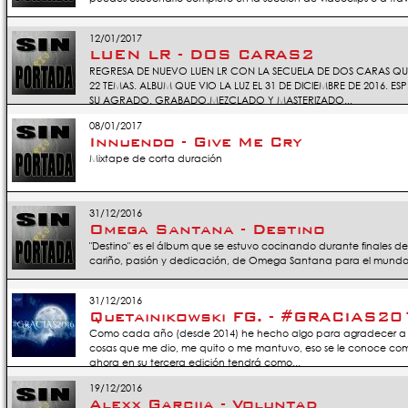
12/01/2017
LUEN LR - DOS CARAS2
REGRESA DE NUEVO LUEN LR CON LA SECUELA DE DOS CARAS QUE 
22 TEMAS. ALBUM QUE VIO LA LUZ EL 31 DE DICIEMBRE DE 2016. ES
SU AGRADO. GRABADO,MEZCLADO Y MASTERIZADO...
08/01/2017
Innuendo - Give Me Cry
Mixtape de corta duración
31/12/2016
Omega Santana - Destino
"Destino" es el álbum que se estuvo cocinando durante finales d
cariño, pasión y dedicación, de Omega Santana para el mundo
31/12/2016
Quetainikowski FG. - #GRACIAS201
Como cada año (desde 2014) he hecho algo para agradecer a us
cosas que me dio, me quito o me mantuvo, eso se le conoce co
ahora en su tercera edición tendrá como...
19/12/2016
Alexx Garciia - Voluntad