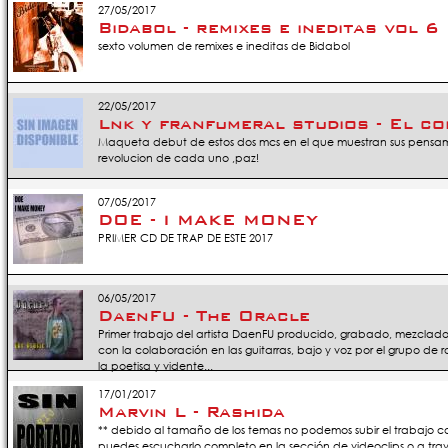
27/05/2017
Bidabol - remixes e ineditas vol 6
sexto volumen de remixes e ineditas de Bidabol
22/05/2017
Lnk y franfumeral studios - El c
Maqueta debut de estos dos mcs en el que muestran sus pensa
revolucion de cada uno ,paz!
07/05/2017
DOE - I MAKE MONEY
PRIMER CD DE TRAP DE ESTE 2017
06/05/2017
DaenFU - The Oracle
Primer trabajo del artista DaenFU producido, grabado, mezclado
con la colaboración en las guitarras, bajo y voz por el grupo de r
la poetisa y vidente...
17/01/2017
Marvin L - Rashida
** debido al tamaño de los temas no podemos subir el trabajo c
puedes escucharlo completo en la sección de videoclips o a trav