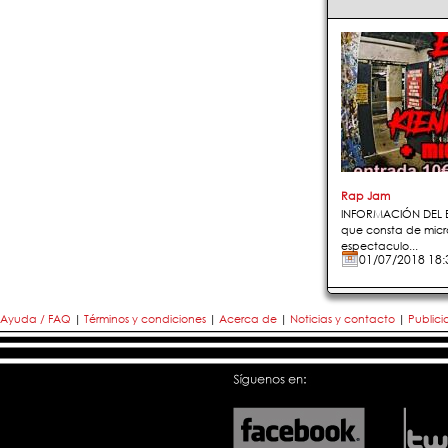
Rap Jam
INFORMACIÓN DEL E
que consta de micró
espectaculo...
01/07/2018 18:
Ayuda / FAQ
|
Términos y condiciones
|
Acerca de
|
Noticias y contacto
|
Public