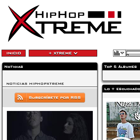
INICIO
+ XTREME
Noticias
Top 5 álbumes
NOTICIAS HIPHOPXTREME
Lo + escuchad
Subscríbete por RSS