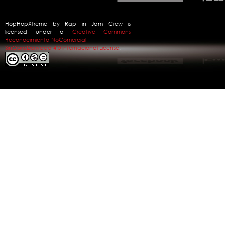
HopHopXtreme
by
Rap in Jam Crew
is
licensed under a
Creative Commons
Reconocimiento-NoComercial-
SinObraDerivada 4.0 Internacional License
.