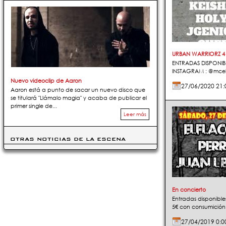
URBAN WARRIORZ 4
ENTRADAS DISPONIB
INSTAGRAM : @mcelf
Nuevo videoclip de Aaron
27/06/2020 21:
Aaron está a punto de sacar un nuevo disco que
se titulará "Llámalo magia" y acaba de publicar el
primer single de...
Leer más
OTRAS NOTICIAS DE LA ESCENA
En concierto
Entradas disponibl
5€ con consumición 
27/04/2019 0:0