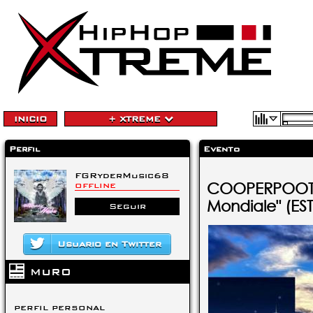
INICIO
+ XTREME
Perfil
Evento
FGRyderMusic68
COOPERPOOT 
OFFLINE
Mondiale" (E
Seguir
Usuario en Twitter
MURO
PERFIL PERSONAL