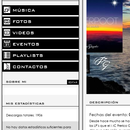
MÚSICA
FOTOS
VIDEOS
EVENTOS
PLAYLISTS
CONTACTOS
SOBRE MI
EDITAR
DESCRIPCIÓN
MIS ESTADÍSTICAS
Fechas del evento:
Descargas totales: 1906
Desde hace mucho se ha d
los LP's que el MC Frerico
No hay datos estadísticos suficientes para