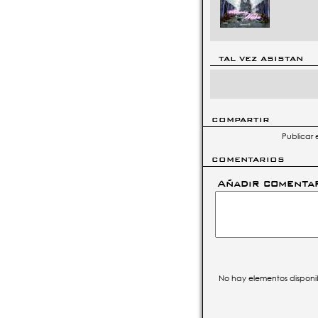
TAL VEZ ASISTAN
COMPARTIR
Publicar 
COMENTARIOS
Añadir comenta
No hay elementos disponi