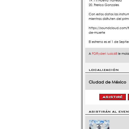
19. Mi Nueva Travesía
20. Frerico Gonzales
Con estos datos las instr
mientras disfruten del pr
https://soundcloud.com/fr
de-muerte
El estreno es el 1 de Septi
A
FGRyderMusic68
le mola
LOCALIZACIÓN
Ciudad de México
ASISTIRÁN AL EVE