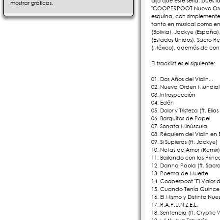
dijo que este sería, pues 
mostrar gráficas.
"COOPERPOOT Nuovo Ordem
esquina, con simplemente 
tanto en musical como en v
(Bolivia), Jackye (España
(Estados Unidos), Sacro R
(México), además de conta
El tracklist es el siguiente:
01. Dos Años del Violín...
02. Nueva Orden Mundial
03. Introspección
04. Edén
05. Dolor y Tristeza (ft. Eli
06. Barquitos de Papel
07. Sonata Minúscula
08. Réquiem del Violín en 
09. Si Supieras (ft. Jackye)
10. Notas de Amor (Remix) 
11. Bailando con las Prince
12. Danna Paola (ft. Sacr
13. Poema de Muerte
14. Cooperpoot "El Valor de
15. Cuando Tenía Quince
16. El Mismo y Distinto Nues
17. R.A.P.U.N.Z.E.L.
18. Sentencia (ft. Cryptic