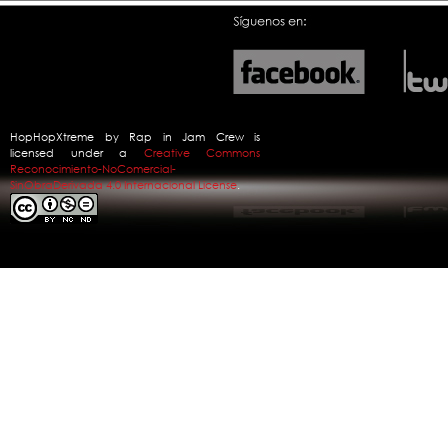
HopHopXtreme
by
Rap in Jam Crew
is
licensed under a
Creative Commons
Reconocimiento-NoComercial-
SinObraDerivada 4.0 Internacional License
.