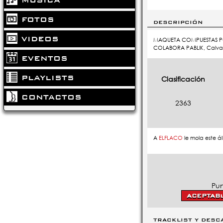
FOTOS
DESCRIPCIÓN
VIDEOS
MAQUETA COMPUESTAS PO
COLABORA PABLIK, Calva
EVENTOS
PLAYLISTS
Clasificación
CONTACTOS
2363
A
ELFLACO
le mola este 
Pun
TRACKLIST Y DESC