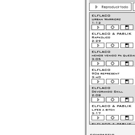
Reproducir todo
ELFLACO
Urban Warriorz
1:12
ELFLACO & PABLIK
Rapkolico
2:29
ELFLACO
hemos venido pa queda
3:05
ELFLACO
90s represent
3:40
ELFLACO
Devorando Skill
2:08
ELFLACO & PABLIK
Lifes a bitch
3:17
ELFLACO & PABLIK
soldado de la oscurid
3:53
COMPARTIR