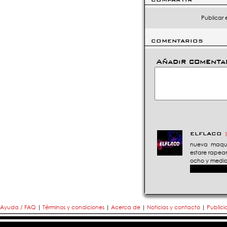
Publicar 
COMENTARIOS
Añadir comenta
ELFLACO
nueva maque
estare rapean
ocho y medio
Ayuda / FAQ
|
Términos y condiciones
|
Acerca de
|
Noticias y contacto
|
Public