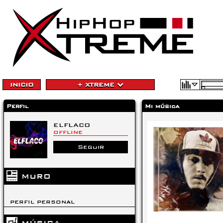
INICIO
+ XTREME
Perfil
Mi música
ELFLACO
OFFLINE
Seguir
MURO
PERFIL PERSONAL
MÚSICA