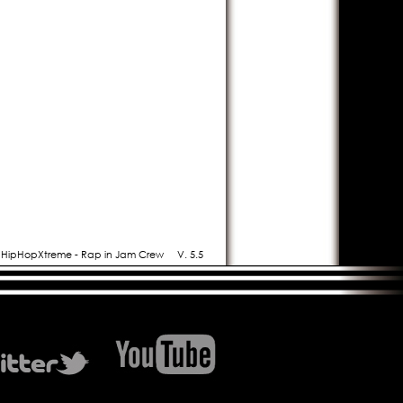
- HipHopXtreme - Rap in Jam Crew
V. 5.5