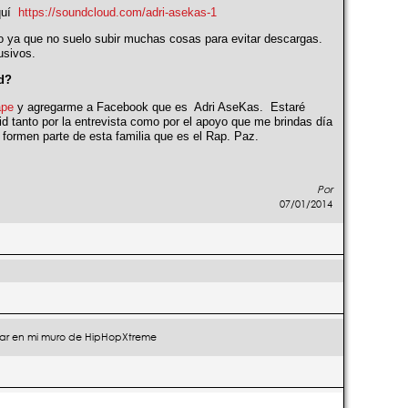
uí
https://soundcloud.com/adri-asekas-1
o ya que no suelo subir muchas cosas para evitar descargas.
usivos.
d?
ape
y agregarme a Facebook que es
Adri AseKas.
Estaré
d tanto por la entrevista como por el apoyo que me brindas día
e formen parte de esta familia que es el Rap. Paz.
Por
07/01/2014
ar en mi muro de HipHopXtreme