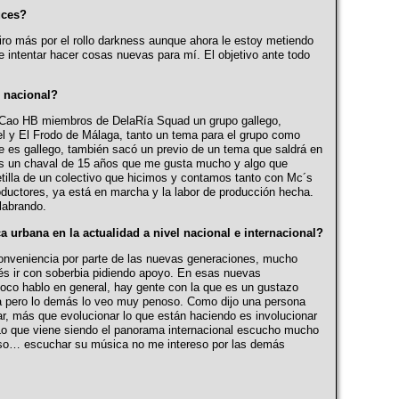
uces?
o más por el rollo darkness aunque ahora le estoy metiendo
 intentar hacer cosas nuevas para mí. El objetivo ante todo
l nacional?
 Cao HB miembros de DelaRía Squad un grupo gallego,
 y El Frodo de Málaga, tanto un tema para el grupo como
e es gallego, también sacó un previo de un tema que saldrá en
s un chaval de 15 años que me gusta mucho y algo que
illa de un colectivo que hicimos y contamos tanto con Mc´s
ductores, ya está en marcha y la labor de producción hecha.
labrando.
urbana en la actualidad a nivel nacional e internacional?
onveniencia por parte de las nuevas generaciones, mucho
és ir con soberbia pidiendo apoyo. En esas nuevas
oco hablo en general, hay gente con la que es un gustazo
lta pero lo demás lo veo muy penoso. Como dijo una persona
, más que evolucionar lo que están haciendo es involucionar
o que viene siendo el panorama internacional escucho mucho
eso… escuchar su música no me intereso por las demás