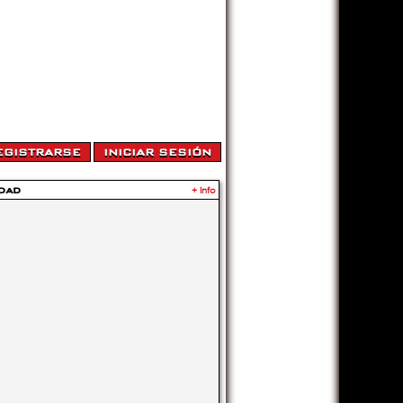
dad
+ Info