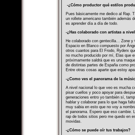
-¿Cómo productor qué estilos prod
Pues básicamente me dedico al Rap. Tir
un rollete americano también además de
es aprender día a día de todo.
-¿Has colaborado con artistas a nive
He colaborado con gentecilla… Zone y
Espacio en Blanco compuesto por Ángel
otros cuantos para El Frodo, Ryderx qu
no mucho producido por mí, Elas que e
próximamente saldrá que es una maquet
de distintas partes de España como pro
Entre otras cosas aparte que estoy apa
-¿Como ves el panorama de la música 
A nivel nacional lo que veo es mucha c
pisar cuellos y poco apoyar para despu
generaciones entro yo también sí, tamp
hablar y colaborar para lo que haga fa
muy sabia en esto que no voy a nombrar
el panorama. Espero que eso cambie. L
rap de todos sitios pero me quedo en 
movidas.
-¿Cómo se puede oír tus trabajos?