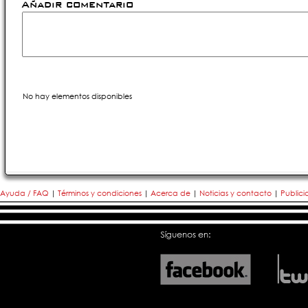
Añadir comentario
No hay elementos disponibles
Ayuda / FAQ
|
Términos y condiciones
|
Acerca de
|
Noticias y contacto
|
Public