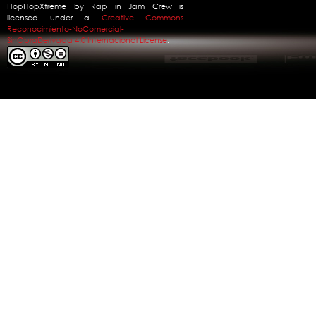
HopHopXtreme
by
Rap in Jam Crew
is
licensed under a
Creative Commons
Reconocimiento-NoComercial-
SinObraDerivada 4.0 Internacional License
.