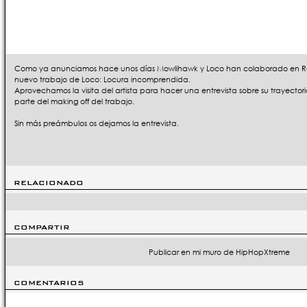
Como ya anunciamos hace unos días Mowlihawk y Loco han colaborado en Rap
nuevo trabajo de Loco: Locura incomprendida.
Aprovechamos la visita del artista para hacer una entrevista sobre su trayector
parte del making off del trabajo.
Sin más preámbulos os dejamos la entrevista.
RELACIONADO
COMPARTIR
Publicar en mi muro de HipHopXtreme
COMENTARIOS