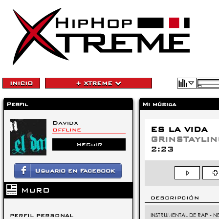
INICIO
+ XTREME
Perfil
Mi música
Davidx
ES LA VIDA
OFFLINE
GRINSTAYLI
Seguir
2:23
Usuario en Facebook
MURO
DESCRIPCIÓN
INSTRUMENTAL DE RAP - NE
PERFIL PERSONAL