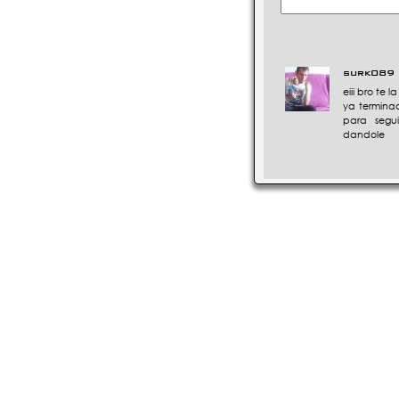
surk089
eiii bro te
ya terminad
para segu
dandole