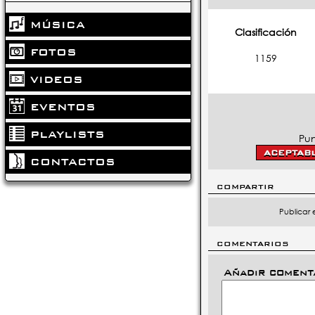
MÚSICA
Clasificación
FOTOS
1159
VIDEOS
EVENTOS
PLAYLISTS
Pun
CONTACTOS
COMPARTIR
Publicar 
COMENTARIOS
Añadir coment