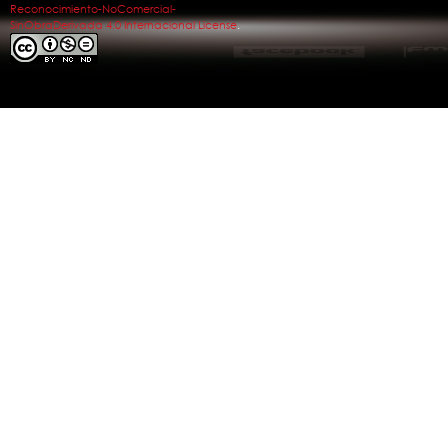
Reconocimiento-NoComercial-
SinObraDerivada 4.0 Internacional License
.