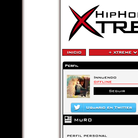
INICIO
+ XTREME
Perfil
Innuendo
OFFLINE
Seguir
Usuario en Twitter
MURO
PERFIL PERSONAL