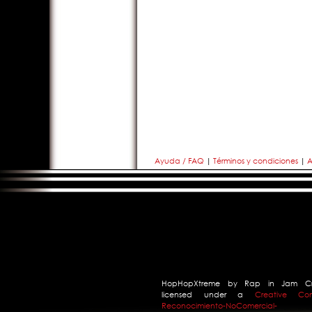
Ayuda / FAQ
|
Términos y condiciones
|
A
HopHopXtreme
by
Rap in Jam C
licensed under a
Creative Co
Reconocimiento-NoComercial-