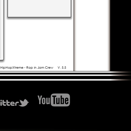
- HipHopXtreme - Rap in Jam Crew
V. 5.5