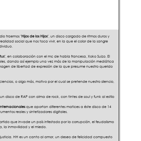
dio traemos "
Hijos de los Hijos
", un disco cargado de ritmos duros y
ealidad social que nos toca vivir, en la que el color de la sangre
dividuo.
tus
", en colaboración con el mc de habla francesa, Xoko Suizo. El
nales, dando así ejemplo una vez más de la manipulación mediática
imagen de libertad de expresión de la que presume nuestro querido
encias, o algo más, motivo por el cual se pretende nuestro silencio,
 un disco de RAP con alma de rock, con tintes de soul y funk al estilo
internacionales
que aportan diferentes matices a éste disco de 14
mentos reales y sintetizadores digitales.
artido que invade un país infestado por la corrupción, el feudalismo
a, la inmovilidad y el miedo.
a justicia. HH es un canto al amor, un deseo de felicidad compuesto