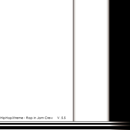
- HipHopXtreme - Rap in Jam Crew
V. 5.5