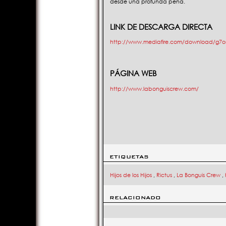
desde una profunda pena.
LINK DE DESCARGA DIRECTA
http://www.mediafire.com/download/g7on
PÁGINA WEB
http://www.labonguiscrew.com/
ETIQUETAS
Hijos de los Hijos
,
Rictus
,
La Bonguis Crew
,
RELACIONADO