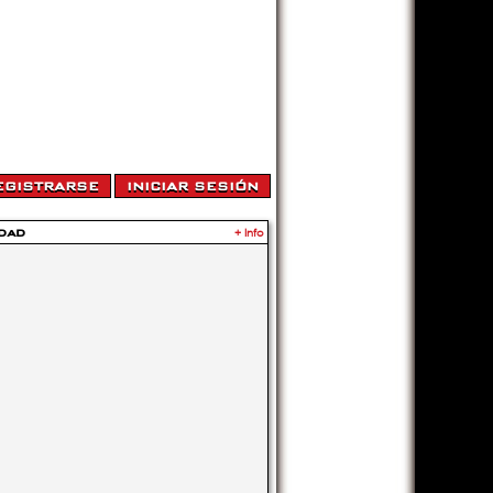
dad
+ Info