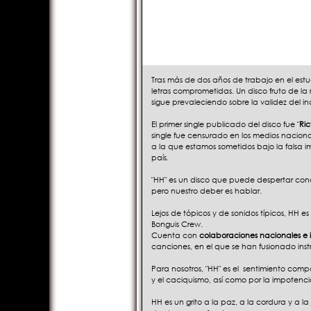
Tras más de dos años de trabajo en el estu
letras comprometidas. Un disco fruto de la r
sigue prevaleciendo sobre la validez del in
El primer single publicado del disco fue "
Ric
single fue censurado en los medios nacio
a la que estamos sometidos bajo la falsa 
país.
"HH" es un disco que puede despertar conci
pero nuestro deber es hablar.
Lejos de tópicos y de sonidos típicos, HH es
Bonguis Crew.
Cuenta con
colaboraciones nacionales e 
canciones, en el que se han fusionado instru
Para nosotros, "HH" es el sentimiento comp
y el caciquismo, así como por la impotenci
HH es un grito a la paz, a la cordura y a l