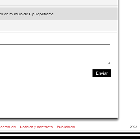
ar en mi muro de HipHopXtreme
cerca de
|
Noticias y contacto
|
Publicidad
2026 