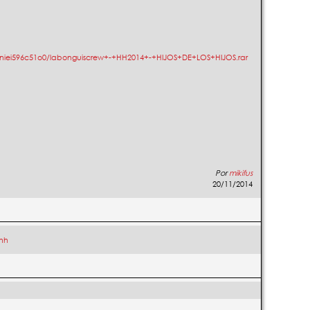
iei596c51o0/labonguiscrew+-+HH2014+-+HIJOS+DE+LOS+HIJOS.rar
Por
mikifus
20/11/2014
hh