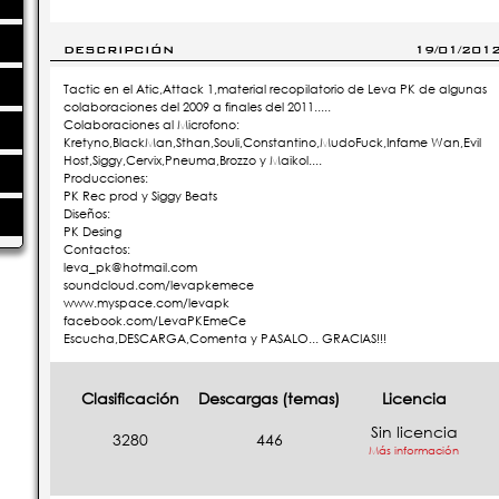
DESCRIPCIÓN
19/01/201
Tactic en el Atic,Attack 1,material recopilatorio de Leva PK de algunas
colaboraciones del 2009 a finales del 2011.....
Colaboraciones al Microfono:
Kretyno,BlackMan,Sthan,Souli,Constantino,MudoFuck,Infame Wan,Evil
Host,Siggy,Cervix,Pneuma,Brozzo y Maikol....
Producciones:
PK Rec prod y Siggy Beats
Diseños:
PK Desing
Contactos:
leva_pk@hotmail.com
soundcloud.com/levapkemece
www.myspace.com/levapk
facebook.com/LevaPKEmeCe
Escucha,DESCARGA,Comenta y PASALO... GRACIAS!!!
Clasificación
Descargas (temas)
Licencia
Sin licencia
3280
446
Más información