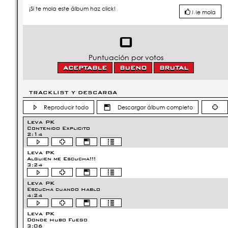
¡Si te mola este álbum haz click!
Me mola
0
Puntuación por votos
TRACKLIST Y DESCARGA
Reproducir todo
Descargar álbum completo
Leva PK
Contenido Explicito
2:14
Leva PK
Alguien me Escucha!!!
3:24
Leva PK
Escucha cuando Hablo
4:24
Leva PK
Donde Hubo Fuego
3:06