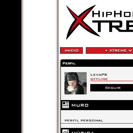
INICIO
+ XTREME
Perfil
LevaPK
OFFLINE
Seguir
MURO
PERFIL PERSONAL
MÚSICA