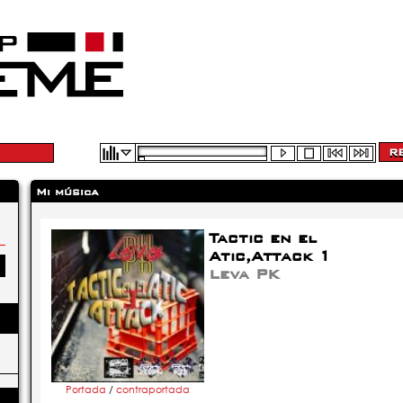
Mi música
Tactic en el
Atic,Attack 1
Leva PK
Portada
/
contraportada