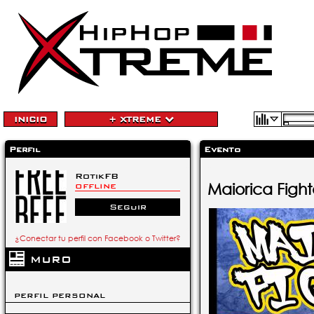
INICIO
+ XTREME
Perfil
Evento
RotikFB
Maiorica Fight
OFFLINE
Seguir
¿Conectar tu perfil con Facebook o Twitter?
MURO
PERFIL PERSONAL