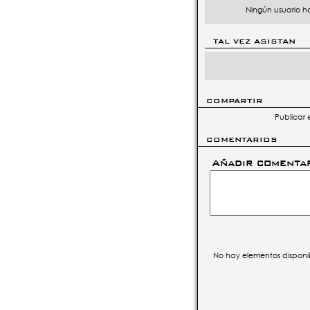
Ningún usuario h
TAL VEZ ASISTAN
COMPARTIR
Publicar 
COMENTARIOS
Añadir comenta
No hay elementos disponi