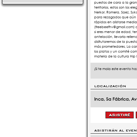
puestos de cara a la gran 
territorios, estos son los e
Nerkor, Romera, Saez, Sy
para rezagados que aún de
rápidos en alistarse media
(freebeefhv@gmail.com) o 
si eres menor de edad, ten
antelación, llevarla rellen
disfrutaremos de la puest
más prometedores, La car
los platos y un comité co
materia de la cultura Hip 
¡Si te mola este evento haz
LOCALIZACIÓN
Inca, Sa Fábrica, Av
ASISTIRÁN AL EVE