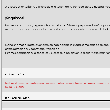
¡Ya puedes enseñar tu último bolo o la sesión de tu portada desde nuestra web
¡Seguimos!
No hemos acabado, seguimos hacia delante. Estamos preparando más opcione
usuarios, nuevas secciones y todavía estamos en proceso de desarrollo de la A
Mencionamos a parte que también han habido las usuales mejoras de diseño,
errores arreglados y sobretodo ¡velocidad!
Estamos agradecidos a todos los usuarios que nos siguen a diario y que mantiene
ETIQUETAS
hiphopxtreme
,
actualizacion
,
mejora
,
fotos
,
comentarios
,
enlaces
,
compartir
muro
,
usuarios
RELACIONADO