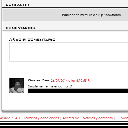
COMPARTIR
Publicar en mi muro de HipHopXtreme
COMENTARIOS
Añadir comentario
Omega_Santana
26/09/2014 a las 8:10:55 PM
Simplemente me encanta :D
Ayuda / FAQ
|
Términos y condiciones
|
Acerca de
|
Noticias y contacto
|
Public