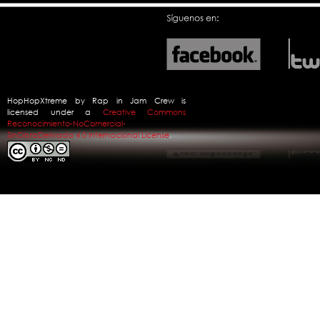
HopHopXtreme
by
Rap in Jam Crew
is
licensed under a
Creative Commons
Reconocimiento-NoComercial-
SinObraDerivada 4.0 Internacional License
.