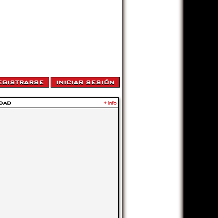
dad
+ Info