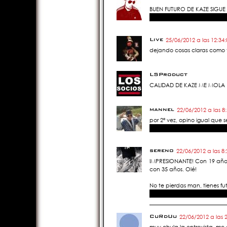
25/06/2012 a las 12:39:41 AM
BUEN FUTURO DE KAZE SIGUE
Live
25/06/2012 a las 12:34
dejando cosas claras como t
LSProductions
25/06/2012 a las 12:29:52 AM
CALIDAD DE KAZE ME MOLA
mannel
22/06/2012 a las 8
por 2ª vez, opino igual que s
sereno
22/06/2012 a las 8
IMPRESIONANTE! Con 19 años
con 35 años. Olé!
No te pierdas man, tienes f
CuRdUu
22/06/2012 a las 
muy chula la entrevista, me