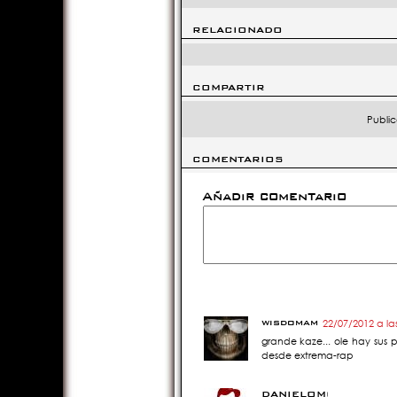
RELACIONADO
COMPARTIR
Public
COMENTARIOS
Añadir comentario
wisdomam
22/07/2012 a la
grande kaze... ole hay sus p
desde extrema-rap
DANIELOMC