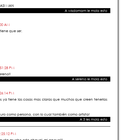
 ASI MAN
A
wisdomam
le mola esto
:00 AM
iene que ser.
:51:28 PM
ereno!!
A
sereno
le mola esto
:26:14 PM
 ya tiene las cosas mas claras que muchos que creen tenerlas
uturo como persona, con lo cual también como artista!
A
3
les mola esto
2:25:12 PM
 gusta mucho este chaval, mi apoyo!!!