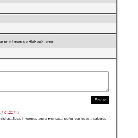
ar en mi muro de HipHopXtreme
s 7:01:22 PM
elotas...flows inmensos, para mensos... caña ese kaze... saludos