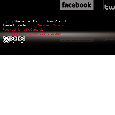
Naru
Diario Personal
2:33
Naru
HopHopXtreme
by
Rap in Jam Crew
is
Friki (Bonus Track)
licensed under a
Creative Commons
2:22
Reconocimiento-NoComercial-
SinObraDerivada 4.0 Internacional License
.