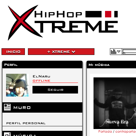
INICIO
+ XTREME
Perfil
Mi música
ElNaru
OFFLINE
Seguir
MURO
PERFIL PERSONAL
Portada
/
contraport
MÚSICA