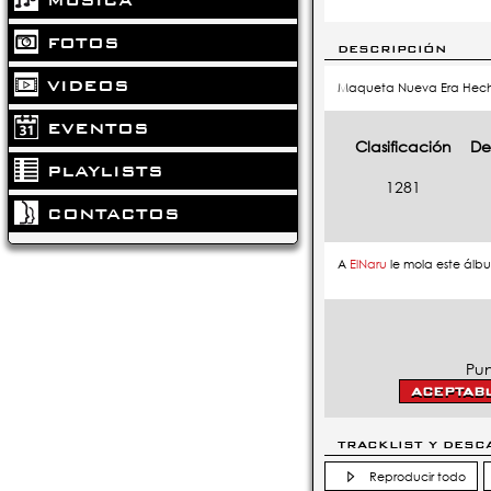
FOTOS
DESCRIPCIÓN
VIDEOS
Maqueta Nueva Era Hecha
EVENTOS
Clasificación
De
PLAYLISTS
1281
CONTACTOS
A
ElNaru
le mola este álb
Pun
TRACKLIST Y DESC
Reproducir todo