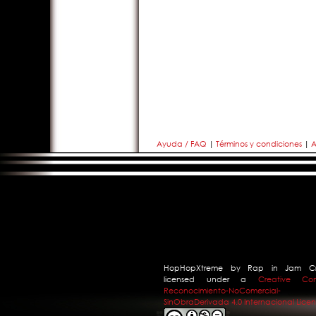
Ayuda / FAQ
|
Términos y condiciones
|
A
HopHopXtreme
by
Rap in Jam C
licensed under a
Creative Co
Reconocimiento-NoComercial-
SinObraDerivada 4.0 Internacional Licen