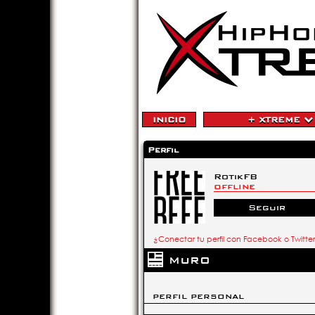
INICIO
+ XTREME
Perfil
RotikFB
OFFLINE
Seguir
¿Conectar tu perfil con Facebook o Twitte
MURO
PERFIL PERSONAL