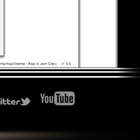
- HipHopXtreme - Rap in Jam Crew
V. 5.5