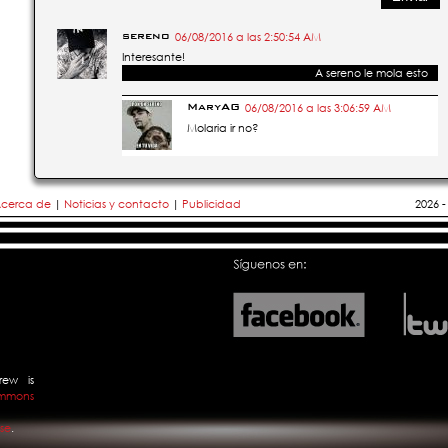
sereno
06/08/2016 a las 2:50:54 AM
Interesante!
A
sereno
le mola esto
MaryAG
06/08/2016 a las 3:06:59 AM
Molaria ir no?
cerca de
|
Noticias y contacto
|
Publicidad
2026 
rew
is
mmons
se
.