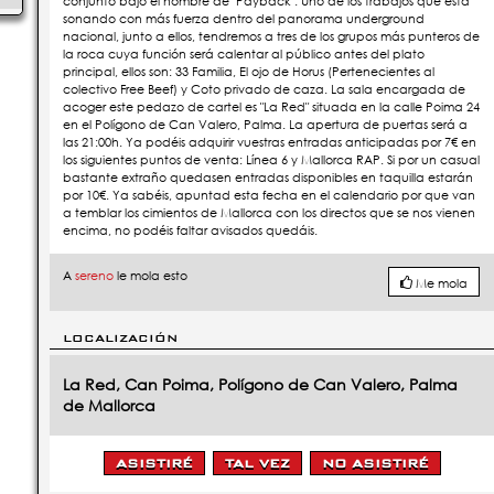
conjunto bajo el nombre de "Payback". Uno de los trabajos que está
sonando con más fuerza dentro del panorama underground
nacional, junto a ellos, tendremos a tres de los grupos más punteros de
la roca cuya función será calentar al público antes del plato
principal, ellos son: 33 Familia, El ojo de Horus (Pertenecientes al
colectivo Free Beef) y Coto privado de caza. La sala encargada de
acoger este pedazo de cartel es "La Red" situada en la calle Poima 24
en el Polígono de Can Valero, Palma. La apertura de puertas será a
las 21:00h. Ya podéis adquirir vuestras entradas anticipadas por 7€ en
los siguientes puntos de venta: Línea 6 y Mallorca RAP. Si por un casual
bastante extraño quedasen entradas disponibles en taquilla estarán
por 10€. Ya sabéis, apuntad esta fecha en el calendario por que van
a temblar los cimientos de Mallorca con los directos que se nos vienen
encima, no podéis faltar avisados quedáis.
A
sereno
le mola esto
Me mola
LOCALIZACIÓN
La Red, Can Poima, Polígono de Can Valero, Palma
de Mallorca