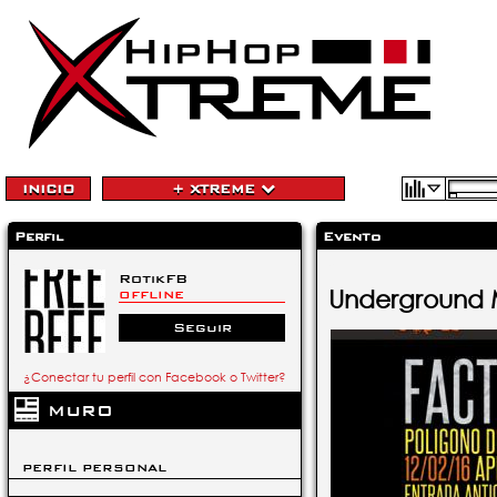
INICIO
+ XTREME
Perfil
Evento
RotikFB
Underground 
OFFLINE
Seguir
¿Conectar tu perfil con Facebook o Twitter?
MURO
PERFIL PERSONAL