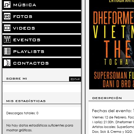
MÚSICA
FOTOS
VIDEOS
EVENTOS
PLAYLISTS
CONTACTOS
SOBRE MI
EDITAR
DESCRIPCIÓN
MIS ESTADÍSTICAS
Fechas del evento:
Descargas totales: 0
Viernes 12 de Febrero, Fac
María) 21:00h. Dheformer
No hay datos estadísticos suficientes para
Artistas locales: SuperSom
mostrar gráficas.
Dax, Sick & Crema y SQD.