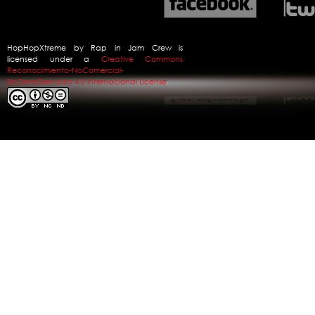
HopHopXtreme
by
Rap in Jam Crew
is
licensed under a
Creative Commons
Reconocimiento-NoComercial-
SinObraDerivada 4.0 Internacional License
.