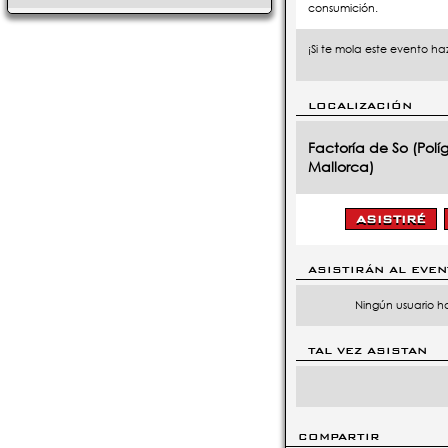
consumición.
¡Si te mola este evento haz
LOCALIZACIÓN
Factoría de So (Polí
Mallorca)
ASISTIRÁN AL EVE
Ningún usuario h
TAL VEZ ASISTAN
COMPARTIR