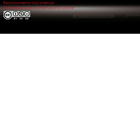
Reconocimiento-NoComercial-
SinObraDerivada 4.0 Internacional License
.