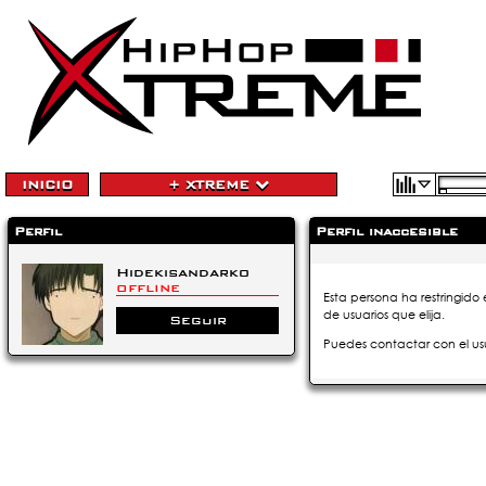
INICIO
+ XTREME
Perfil
Perfil inaccesible
Hidekisandarko
OFFLINE
Esta persona ha restringido 
de usuarios que elija.
Seguir
Puedes contactar con el us