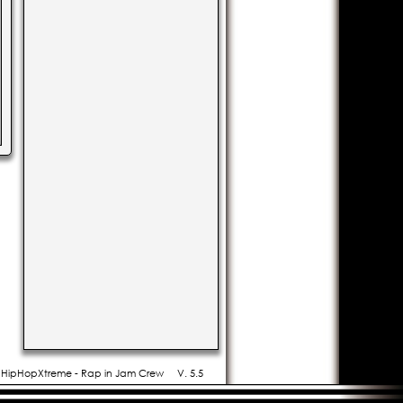
- HipHopXtreme - Rap in Jam Crew
V. 5.5