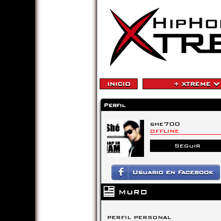
INICIO
+ XTREME
Perfil
she700
OFFLINE
Seguir
Usuario en Facebook
MURO
PERFIL PERSONAL