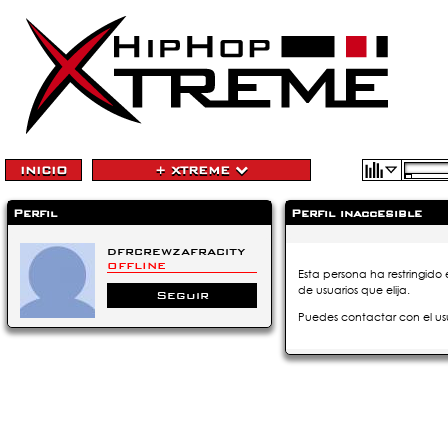
INICIO
+ XTREME
Perfil
Perfil inaccesible
dfrcrewzafracity
OFFLINE
Esta persona ha restringido 
de usuarios que elija.
Seguir
Puedes contactar con el us