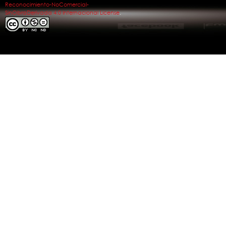
Reconocimiento-NoComercial-
SinObraDerivada 4.0 Internacional License
.