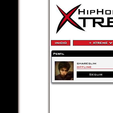
INICIO
+ XTREME
Perfil
shareslim
OFFLINE
Seguir