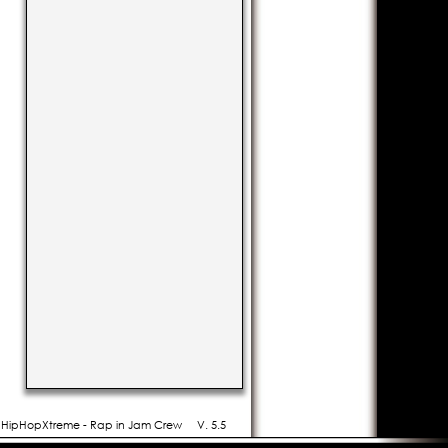
- HipHopXtreme - Rap in Jam Crew
V. 5.5