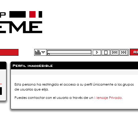
Perfil inaccesible
Esta persona ha restringido el acceso a su perfil únicamente a los grupos
de usuarios que elija.
Puedes contactar con el usuario a través de un
Mensaje Privado
.