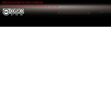
Reconocimiento-NoComercial-
SinObraDerivada 4.0 Internacional License
.