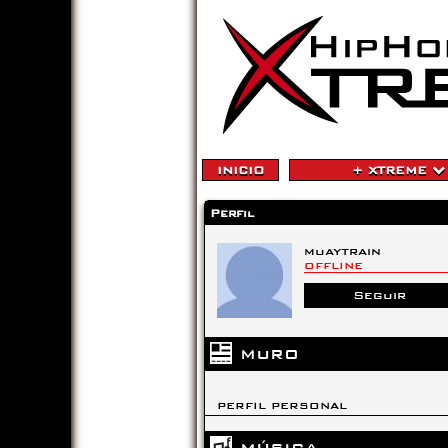
INICIO
+ XTREME
Perfil
muaytrain
OFFLINE
Seguir
MURO
PERFIL PERSONAL
MÚSICA