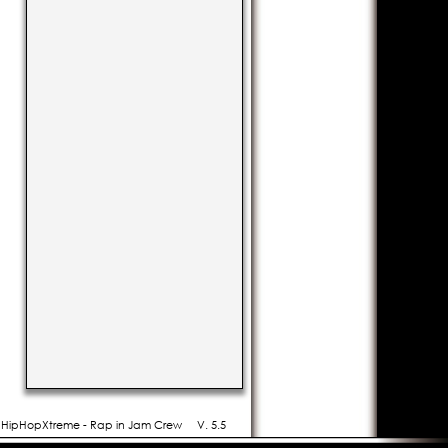
- HipHopXtreme - Rap in Jam Crew
V. 5.5