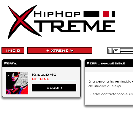
INICIO
+ XTREME
Perfil
Perfil inaccesible
KressDMC
OFFLINE
Esta persona ha restringido 
de usuarios que elija.
Seguir
Puedes contactar con el us