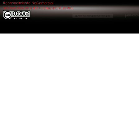
Reconocimiento-NoComercial-
SinObraDerivada 4.0 Internacional License
.