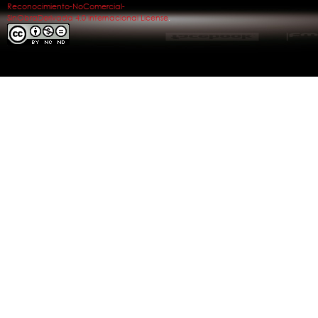
Reconocimiento-NoComercial-
SinObraDerivada 4.0 Internacional License
.