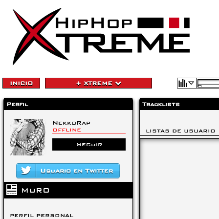
INICIO
+ XTREME
Perfil
Tracklists
NekkoRap
OFFLINE
LISTAS DE USUARIO
Seguir
Usuario en Twitter
MURO
PERFIL PERSONAL