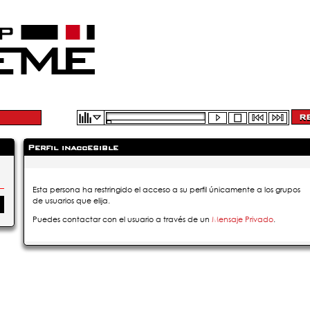
Perfil inaccesible
Esta persona ha restringido el acceso a su perfil únicamente a los grupos
de usuarios que elija.
Puedes contactar con el usuario a través de un
Mensaje Privado
.