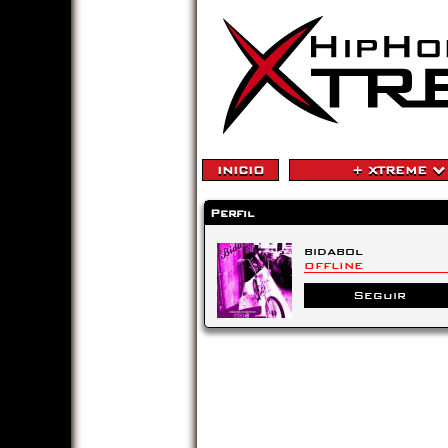
INICIO
+ XTREME
Perfil
bidabol
OFFLINE
Seguir