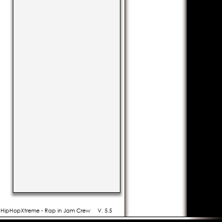
- HipHopXtreme - Rap in Jam Crew
V. 5.5