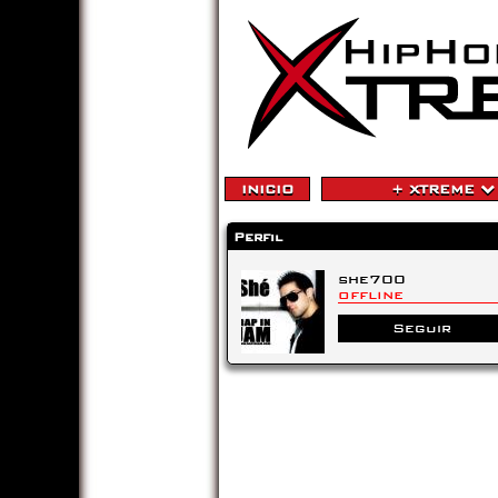
INICIO
+ XTREME
Perfil
she700
OFFLINE
Seguir