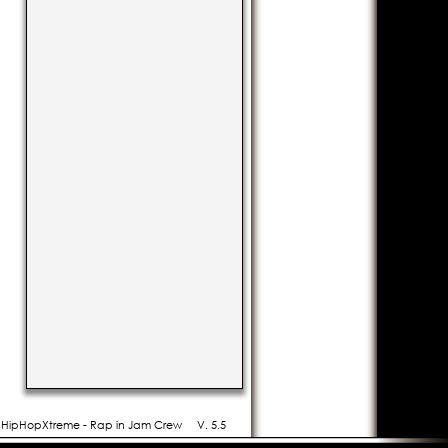
- HipHopXtreme - Rap in Jam Crew
V. 5.5