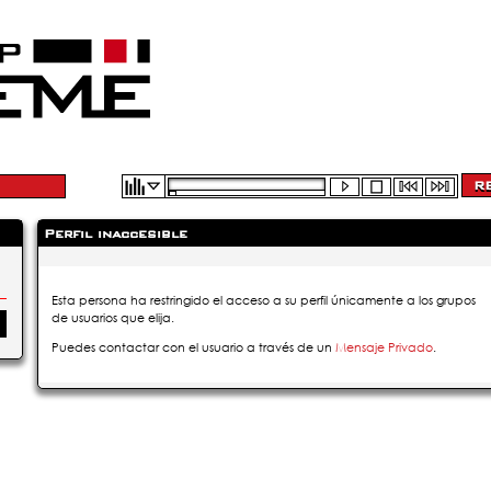
Perfil inaccesible
Esta persona ha restringido el acceso a su perfil únicamente a los grupos
de usuarios que elija.
Puedes contactar con el usuario a través de un
Mensaje Privado
.