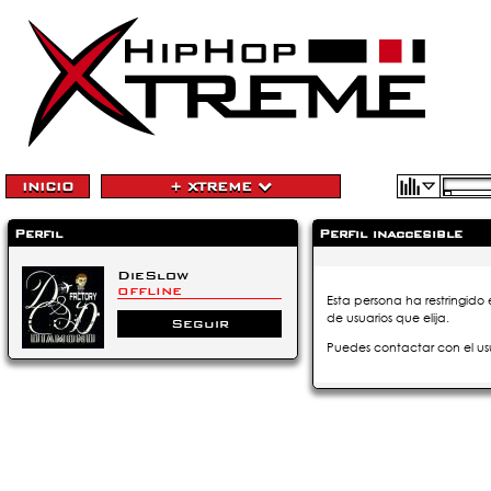
INICIO
+ XTREME
Perfil
Perfil inaccesible
DieSlow
OFFLINE
Esta persona ha restringido 
de usuarios que elija.
Seguir
Puedes contactar con el us