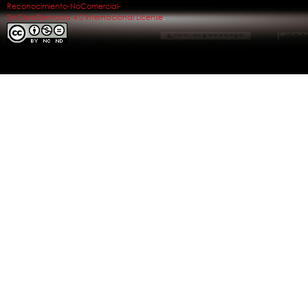
Reconocimiento-NoComercial-
SinObraDerivada 4.0 Internacional License
.