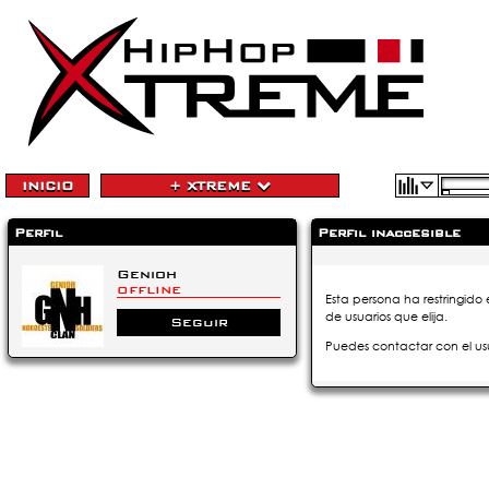
INICIO
+ XTREME
Perfil
Perfil inaccesible
Genioh
OFFLINE
Esta persona ha restringido 
de usuarios que elija.
Seguir
Puedes contactar con el us