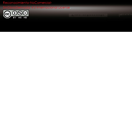
Reconocimiento-NoComercial-
SinObraDerivada 4.0 Internacional License
.