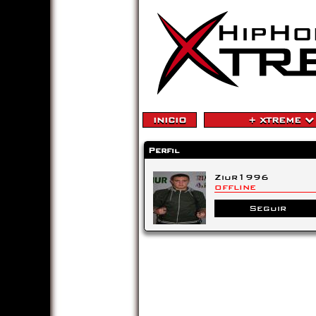
INICIO
+ XTREME
Perfil
Ziur1996
OFFLINE
Seguir