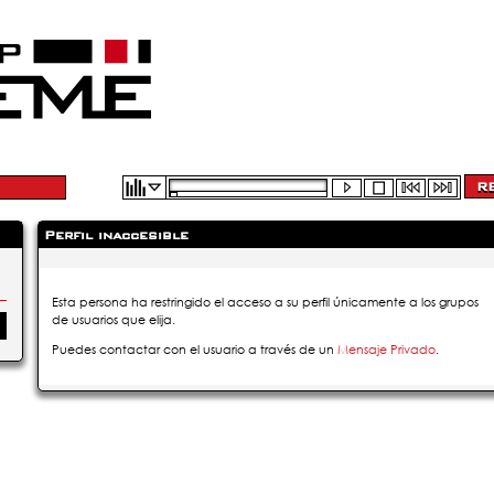
Perfil inaccesible
Esta persona ha restringido el acceso a su perfil únicamente a los grupos
de usuarios que elija.
Puedes contactar con el usuario a través de un
Mensaje Privado
.