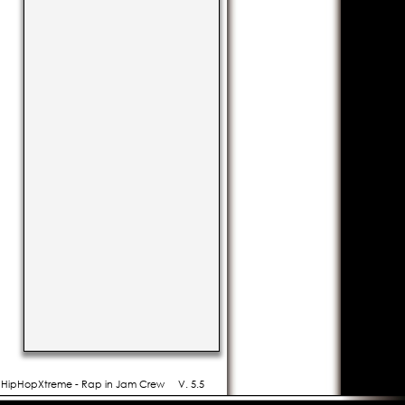
- HipHopXtreme - Rap in Jam Crew
V. 5.5