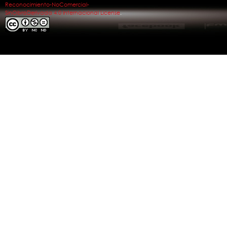
Reconocimiento-NoComercial-
SinObraDerivada 4.0 Internacional License
.