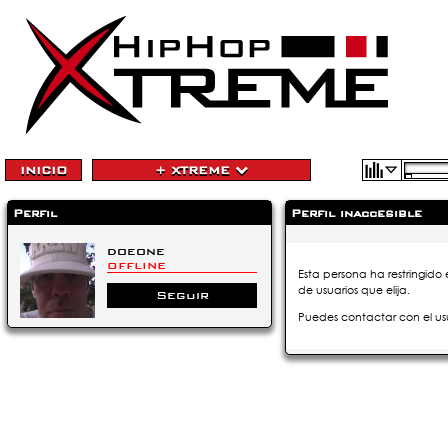
INICIO
+ XTREME
Perfil
Perfil inaccesible
doeone
OFFLINE
Esta persona ha restringido 
de usuarios que elija.
Seguir
Puedes contactar con el us