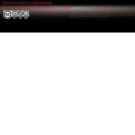
Reconocimiento-NoComercial-
SinObraDerivada 4.0 Internacional License
.