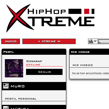
INICIO
+ XTREME
Perfil
Mis videos
Sorarap
OFFLINE
MIS VIDEOS
Seguir
No se han encontrado video
MURO
PERFIL PERSONAL
MÚSICA