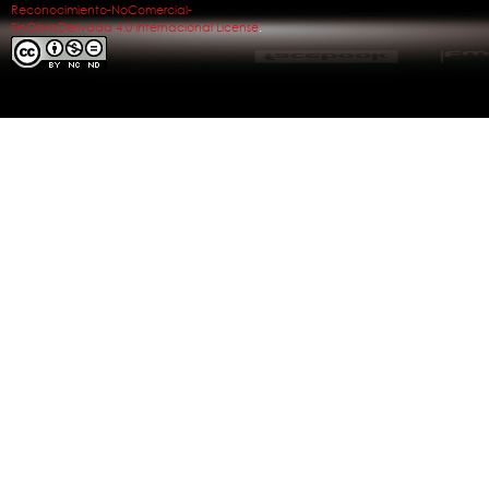
Reconocimiento-NoComercial-
SinObraDerivada 4.0 Internacional License
.