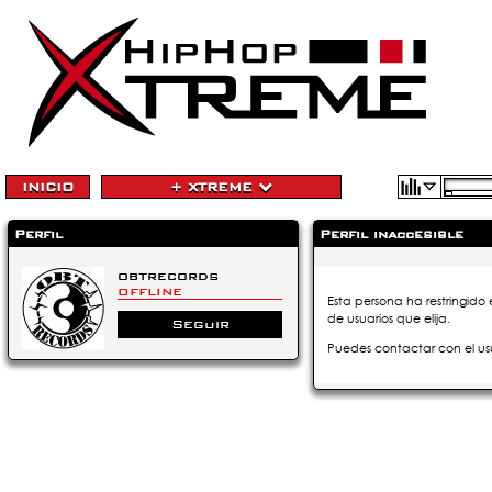
INICIO
+ XTREME
Perfil
Perfil inaccesible
obtrecords
OFFLINE
Esta persona ha restringido 
de usuarios que elija.
Seguir
Puedes contactar con el us