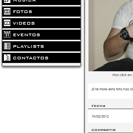
FOTOS
VIDEOS
EVENTOS
PLAYLISTS
CONTACTOS
Haz click en
¡Si te mola esta foto haz cl
FECHA
19/02/2012
COMPARTIR