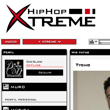
INICIO
+ XTREME
Perfil
Mis fotos
DieSlow
Tycho
OFFLINE
Seguir
MURO
PERFIL PERSONAL
MÚSICA