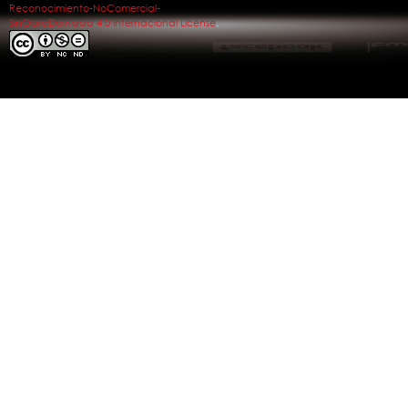
Reconocimiento-NoComercial-
SinObraDerivada 4.0 Internacional License
.