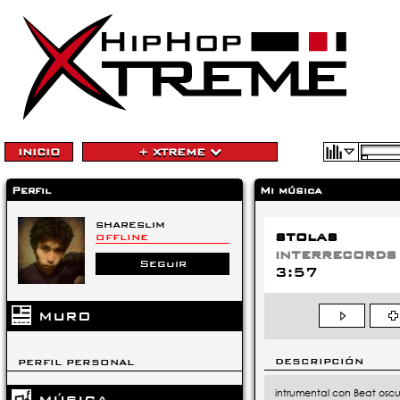
INICIO
+ XTREME
Perfil
Mi música
shareslim
stolas
OFFLINE
interrecords
Seguir
3:57
MURO
DESCRIPCIÓN
PERFIL PERSONAL
intrumental con Beat osc
MÚSICA