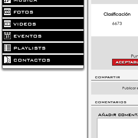
FOTOS
Clasificación
6673
VIDEOS
EVENTOS
PLAYLISTS
Pun
CONTACTOS
COMPARTIR
Publicar 
COMENTARIOS
Añadir coment