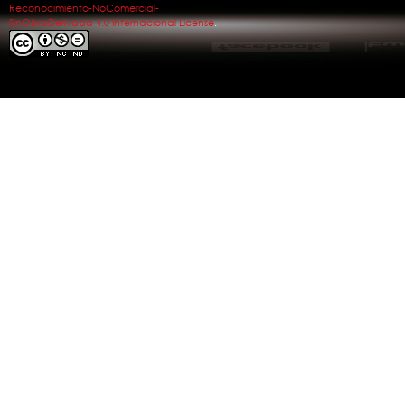
Reconocimiento-NoComercial-
SinObraDerivada 4.0 Internacional License
.