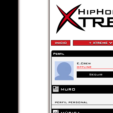
INICIO
+ XTREME
Perfil
E.Crew
OFFLINE
Seguir
MURO
PERFIL PERSONAL
MÚSICA