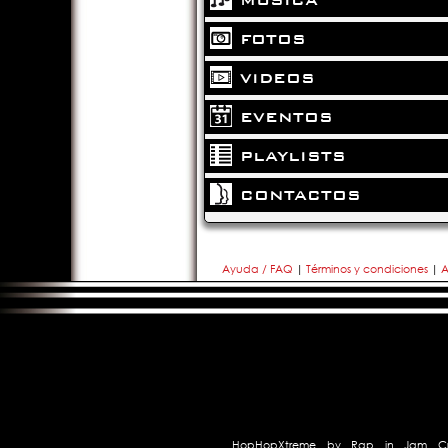
FOTOS
VIDEOS
EVENTOS
PLAYLISTS
CONTACTOS
Ayuda / FAQ
|
Términos y condiciones
|
A
HopHopXtreme
by
Rap in Jam C