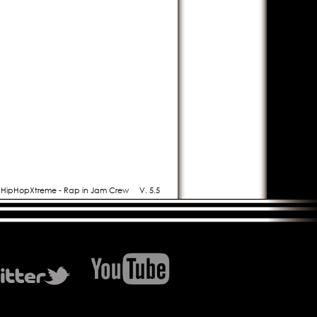
- HipHopXtreme - Rap in Jam Crew
V. 5.5