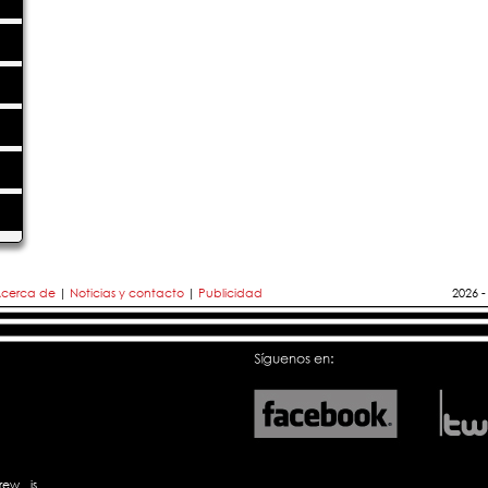
cerca de
|
Noticias y contacto
|
Publicidad
2026 
rew
is