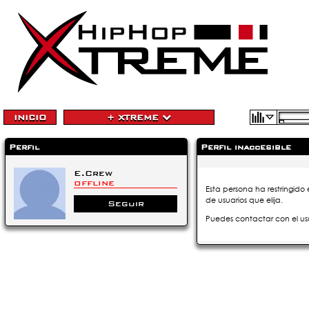
INICIO
+ XTREME
Perfil
Perfil inaccesible
E.Crew
OFFLINE
Esta persona ha restringido 
de usuarios que elija.
Seguir
Puedes contactar con el us