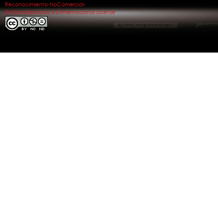
Reconocimiento-NoComercial-
SinObraDerivada 4.0 Internacional License
.